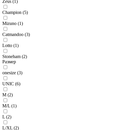
Zeus (
1
)
Champion (
5
)
Mizuno (
1
)
Catmandoo (
3
)
Lotto (
1
)
Stoneham (
2
)
Размер
onesize (
3
)
UNIC (
6
)
M (
2
)
M/L (
1
)
L (
2
)
L/XL (
2
)