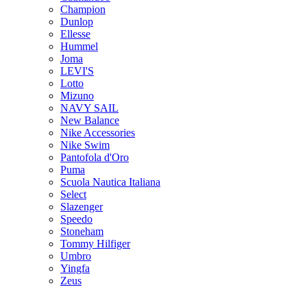
Champion
Dunlop
Ellesse
Hummel
Joma
LEVI'S
Lotto
Mizuno
NAVY SAIL
New Balance
Nike Accessories
Nike Swim
Pantofola d'Oro
Puma
Scuola Nautica Italiana
Select
Slazenger
Speedo
Stoneham
Tommy Hilfiger
Umbro
Yingfa
Zeus