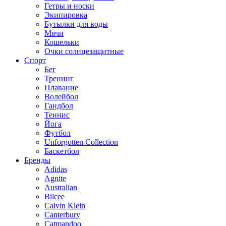
Гетры и носки
Экипировка
Бутылки для воды
Мячи
Кошельки
Очки солнцезащитные
Спорт
Бег
Тренинг
Плавание
Волейбол
Гандбол
Теннис
Йога
Футбол
Unforgotten Collection
Баскетбол
Бренды
Adidas
Agnite
Australian
Bilcee
Calvin Klein
Canterbury
Catmandoo