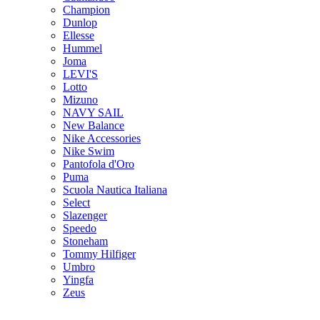
Champion
Dunlop
Ellesse
Hummel
Joma
LEVI'S
Lotto
Mizuno
NAVY SAIL
New Balance
Nike Accessories
Nike Swim
Pantofola d'Oro
Puma
Scuola Nautica Italiana
Select
Slazenger
Speedo
Stoneham
Tommy Hilfiger
Umbro
Yingfa
Zeus