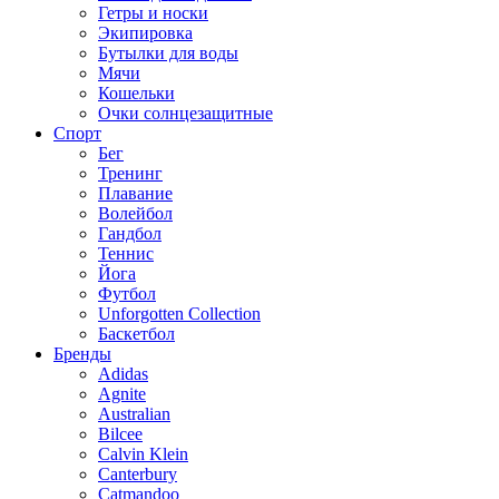
Гетры и носки
Экипировка
Бутылки для воды
Мячи
Кошельки
Очки солнцезащитные
Спорт
Бег
Тренинг
Плавание
Волейбол
Гандбол
Теннис
Йога
Футбол
Unforgotten Collection
Баскетбол
Бренды
Adidas
Agnite
Australian
Bilcee
Calvin Klein
Canterbury
Catmandoo