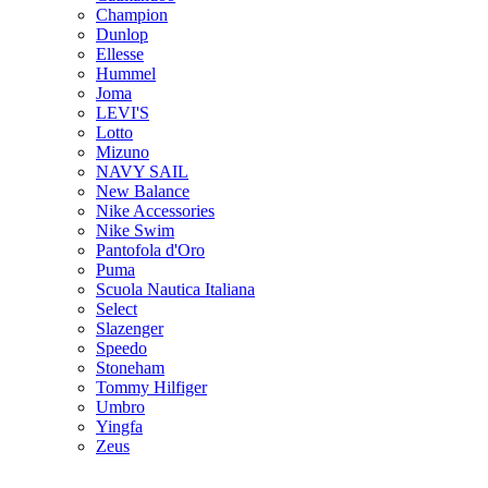
Champion
Dunlop
Ellesse
Hummel
Joma
LEVI'S
Lotto
Mizuno
NAVY SAIL
New Balance
Nike Accessories
Nike Swim
Pantofola d'Oro
Puma
Scuola Nautica Italiana
Select
Slazenger
Speedo
Stoneham
Tommy Hilfiger
Umbro
Yingfa
Zeus