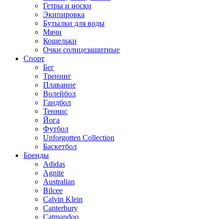
Гетры и носки
Экипировка
Бутылки для воды
Мячи
Кошельки
Очки солнцезащитные
Спорт
Бег
Тренинг
Плавание
Волейбол
Гандбол
Теннис
Йога
Футбол
Unforgotten Collection
Баскетбол
Бренды
Adidas
Agnite
Australian
Bilcee
Calvin Klein
Canterbury
Catmandoo