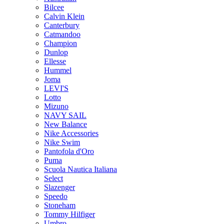
Bilcee
Calvin Klein
Canterbury
Catmandoo
Champion
Dunlop
Ellesse
Hummel
Joma
LEVI'S
Lotto
Mizuno
NAVY SAIL
New Balance
Nike Accessories
Nike Swim
Pantofola d'Oro
Puma
Scuola Nautica Italiana
Select
Slazenger
Speedo
Stoneham
Tommy Hilfiger
Umbro