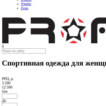
Yingfa
Zeus
0
Спортивная одежда для женщ
РРЦ, р.
3 290
12 590
От
До