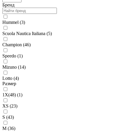
Бренд
Hummel (
3
)
Scuola Nautica Italiana (
5
)
Champion (
46
)
Speedo (
1
)
Mizuno (
14
)
Lotto (
4
)
Размер
1X(48) (
1
)
XS (
23
)
S (
43
)
M (
36
)