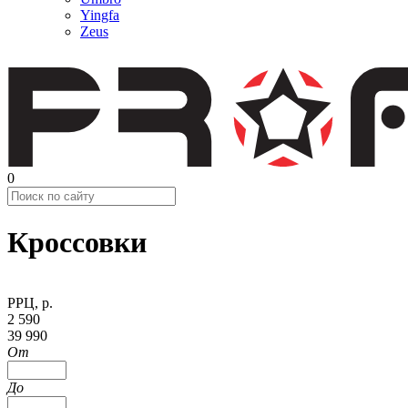
Yingfa
Zeus
0
Кроссовки
РРЦ, р.
2 590
39 990
От
До