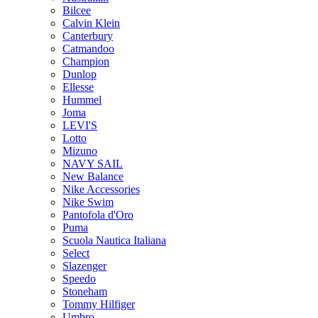
Bilcee
Calvin Klein
Canterbury
Catmandoo
Champion
Dunlop
Ellesse
Hummel
Joma
LEVI'S
Lotto
Mizuno
NAVY SAIL
New Balance
Nike Accessories
Nike Swim
Pantofola d'Oro
Puma
Scuola Nautica Italiana
Select
Slazenger
Speedo
Stoneham
Tommy Hilfiger
Umbro