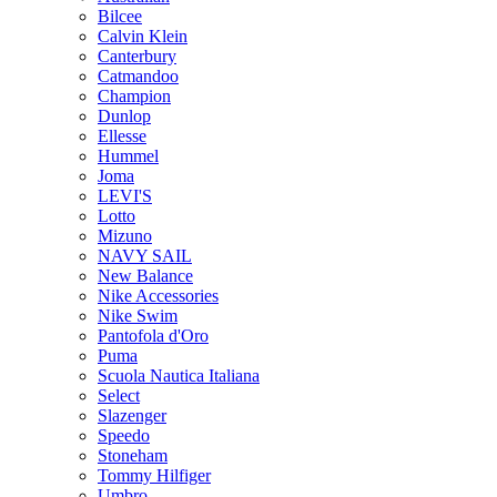
Bilcee
Calvin Klein
Canterbury
Catmandoo
Champion
Dunlop
Ellesse
Hummel
Joma
LEVI'S
Lotto
Mizuno
NAVY SAIL
New Balance
Nike Accessories
Nike Swim
Pantofola d'Oro
Puma
Scuola Nautica Italiana
Select
Slazenger
Speedo
Stoneham
Tommy Hilfiger
Umbro