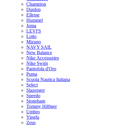
Champion
Dunlop
Ellesse
Hummel
Joma
LEVI'S
Lotto
Mizuno
NAVY SAIL
New Balance
Nike Accessories
Nike Swim
Pantofola d'Oro
Puma
Scuola Nautica Italiana
Select
Slazenger
Speedo
Stoneham
Tommy Hilfiger
Umbro
Yingfa
Zeus