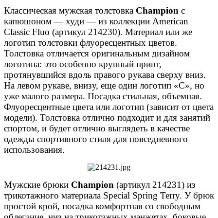
Классическая мужская толстовка
Champion
с
капюшоном — худи — из коллекции American
Classic Fluo (артикул 214230). Материал или же
логотип толстовки флуоресцентных цветов.
Толстовка отличается оригинальным дизайном
логотипа: это особенно крупный принт,
протянувшийся вдоль правого рукава сверху вниз.
На левом рукаве, внизу, еще один логотип «С», но
уже малого размера. Посадка стильная, объемная.
Флуоресцентные цвета или логотип (зависит от цвета
модели). Толстовка отлично подходит и для занятий
спортом, и будет отлично выглядеть в качестве
одежды спортивного стиля для повседневного
использования.
Мужские брюки
Champion
(артикул 214231) из
трикотажного материала Special Spring Terry. У брюк
простой крой, посадка комфортная со свободным
облегание, низ на трикотажных манжетах, боковые