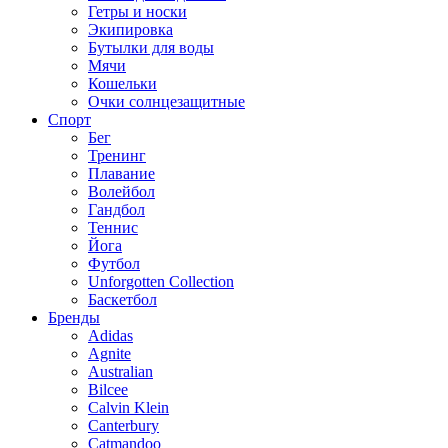
Гетры и носки
Экипировка
Бутылки для воды
Мячи
Кошельки
Очки солнцезащитные
Спорт
Бег
Тренинг
Плавание
Волейбол
Гандбол
Теннис
Йога
Футбол
Unforgotten Collection
Баскетбол
Бренды
Adidas
Agnite
Australian
Bilcee
Calvin Klein
Canterbury
Catmandoo