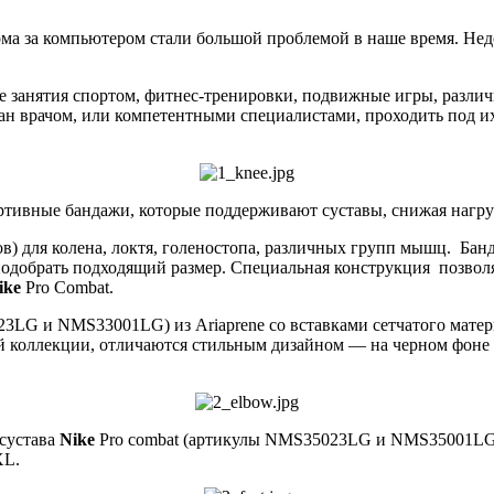
ма за компьютером стали большой проблемой в наше время. Нед
е занятия спортом, фитнес-тренировки, подвижные игры, разли
ан врачом, или компетентными специалистами, проходить под и
тивные бандажи, которые поддерживают суставы, снижая нагру
ов) для колена, локтя, голеностопа, различных групп мышц. Ба
одобрать подходящий размер. Специальная конструкция позволя
ike
Pro Cоmbat.
3LG и NMS33001LG) из Ariaprene со вставками сетчатого матер
той коллекции, отличаются стильным дизайном — на черном фон
 сустава
Nike
Pro combat (артикулы NMS35023LG и NMS35001LG): 
XL.