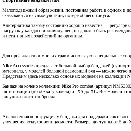
Спортивные бандажи Nike.
Малоподвижный образ жизни, постоянная работа в офисах и до
сказываются на самочувствии, потере общего тонуса.
Альтернатива такому состоянию хорошо известна — регулярны
нагрузок у каждого индивидуален, он должен быть рекомендов
и негативных воздействий на организм.
Для профилактики многих травм используют специальные спор
Nike
Accessories предлагает большой выбор бандажей (суппорт
материала, у моделей большой размерный ряд — можно легко п
Представим здесь несколько основных моделей из коллекции
N
Бандаж на колено коллекции
Nike
Pro combat (артикул NMS3302
пяти позиций (по обхвату колена) от XS до XL. Все модели э
рисунок и логотип бренда.
Аналогичная конструкция у бандажа для поддержки локтевого
улучшения воздухопроницаемости. Размеры доступны от S до 