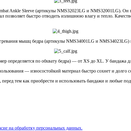
mbat Ankle Sleeve (артикулы NMS32023LG и NMS32001LG). Он п
позволяет быстро отводить излишнюю влагу и тепло. Качество 
и согревания мышц бедра (артикулы NMS34001LG и NMS34023LG
мер определяется по обхвату бедра) — от XS до XL. У бандажа дл
ользования — износостойкий материал быстро сохнет и долго со
к, перед тем как приобрести и использовать бандажи и любые по
асие на обработку персональных данных.