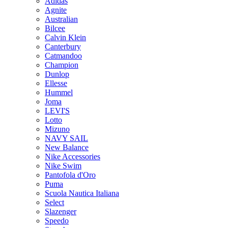
Adidas
Agnite
Australian
Bilcee
Calvin Klein
Canterbury
Catmandoo
Champion
Dunlop
Ellesse
Hummel
Joma
LEVI'S
Lotto
Mizuno
NAVY SAIL
New Balance
Nike Accessories
Nike Swim
Pantofola d'Oro
Puma
Scuola Nautica Italiana
Select
Slazenger
Speedo