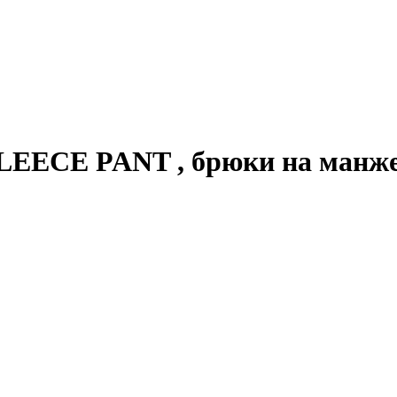
FLEECE PANT , брюки на манже