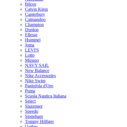
Bilcee
Calvin Klein
Canterbury
Catmandoo
Champion
Dunlop
Ellesse
Hummel
Joma
LEVI'S
Lotto
Mizuno
NAVY SAIL
New Balance
Nike Accessories
Nike Swim
Pantofola d'Oro
Puma
Scuola Nautica Italiana
Select
Slazenger
Speedo
Stoneham
Tommy Hilfiger
Umbro