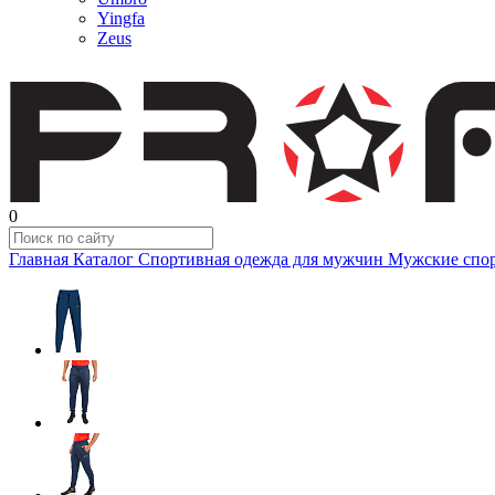
Yingfa
Zeus
0
Главная
Каталог
Спортивная одежда для мужчин
Мужские спо