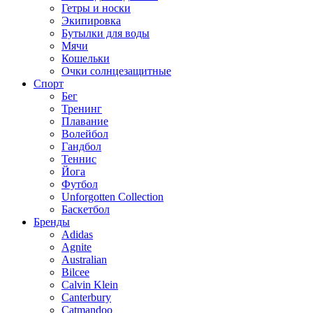
Гетры и носки
Экипировка
Бутылки для воды
Мячи
Кошельки
Очки солнцезащитные
Спорт
Бег
Тренинг
Плавание
Волейбол
Гандбол
Теннис
Йога
Футбол
Unforgotten Collection
Баскетбол
Бренды
Adidas
Agnite
Australian
Bilcee
Calvin Klein
Canterbury
Catmandoo