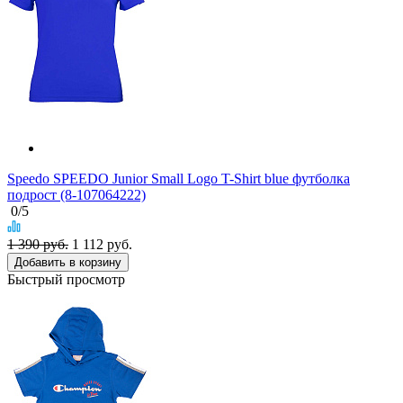
Speedo SPEEDO Junior Small Logo T-Shirt blue футболка
подрост (8-107064222)
0
/5
1 390 руб.
1 112
руб.
Добавить в корзину
Быстрый просмотр