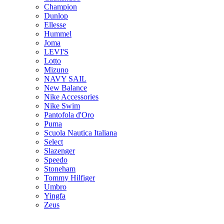
Champion
Dunlop
Ellesse
Hummel
Joma
LEVI'S
Lotto
Mizuno
NAVY SAIL
New Balance
Nike Accessories
Nike Swim
Pantofola d'Oro
Puma
Scuola Nautica Italiana
Select
Slazenger
Speedo
Stoneham
Tommy Hilfiger
Umbro
Yingfa
Zeus