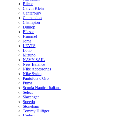
Bilcee
Calvin Klein
Canterbury
Catmandoo
Champion
Dunlop
Ellesse
Hummel
Joma
LEVI'S
Lotto
Mizuno
NAVY SAIL
New Balance
Nike Accessories
Nike Swim
Pantofola d'Oro
Puma
Scuola Nautica Italiana
Select
Slazenger
Speedo
Stoneham
Tommy Hilfiger
Umbro