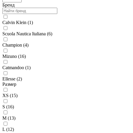
Бренд
Calvin Klein (
1
)
Scuola Nautica Italiana (
6
)
Champion (
4
)
Mizuno (
16
)
Catmandoo (
1
)
Ellesse (
2
)
Размер
XS (
15
)
S (
16
)
M (
13
)
L (
12
)