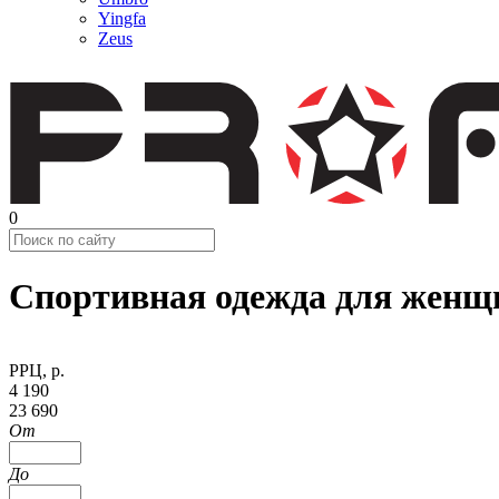
Yingfa
Zeus
0
Спортивная одежда для женщ
РРЦ, р.
4 190
23 690
От
До