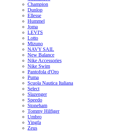
Champion
Dunlop
Ellesse
Hummel
Joma
LEVI'S
Lotto
Mizuno
NAVY SAIL
New Balance
Nike Accessories
Nike Swim
Pantofola d'Oro
Puma
Scuola Nautica Italiana
Select
Slazenger
Speedo
Stoneham
Tommy Hilfiger
Umbro
Yingfa
Zeus