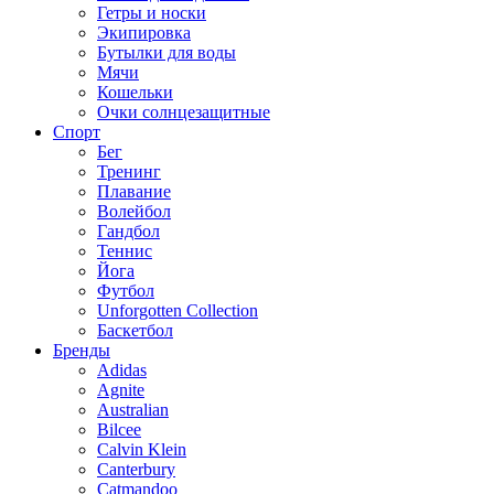
Гетры и носки
Экипировка
Бутылки для воды
Мячи
Кошельки
Очки солнцезащитные
Спорт
Бег
Тренинг
Плавание
Волейбол
Гандбол
Теннис
Йога
Футбол
Unforgotten Collection
Баскетбол
Бренды
Adidas
Agnite
Australian
Bilcee
Calvin Klein
Canterbury
Catmandoo