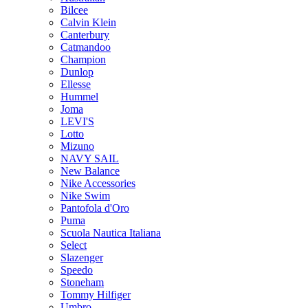
Bilcee
Calvin Klein
Canterbury
Catmandoo
Champion
Dunlop
Ellesse
Hummel
Joma
LEVI'S
Lotto
Mizuno
NAVY SAIL
New Balance
Nike Accessories
Nike Swim
Pantofola d'Oro
Puma
Scuola Nautica Italiana
Select
Slazenger
Speedo
Stoneham
Tommy Hilfiger
Umbro