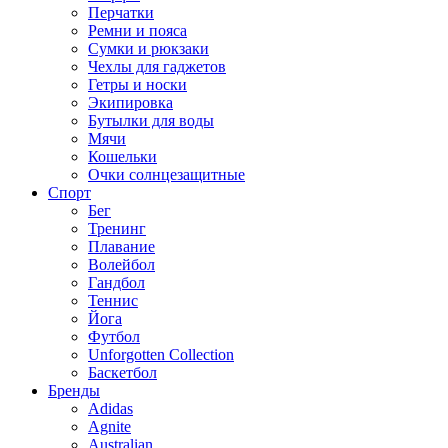
Перчатки
Ремни и пояса
Сумки и рюкзаки
Чехлы для гаджетов
Гетры и носки
Экипировка
Бутылки для воды
Мячи
Кошельки
Очки солнцезащитные
Спорт
Бег
Тренинг
Плавание
Волейбол
Гандбол
Теннис
Йога
Футбол
Unforgotten Collection
Баскетбол
Бренды
Adidas
Agnite
Australian