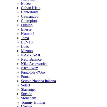
Bilcee
Calvin Klein
Canterbury
Catmandoo
Champion
Dunlop
Ellesse
Hummel
Joma
LEVI'S
Lotto
Mizuno
NAVY SAIL
New Balance
Nike Accessories
Nike Swim
Pantofola d'Oro
Puma
Scuola Nautica Italiana
Select
Slazenger
Speedo
Stoneham
Tommy Hilfiger
Umbro