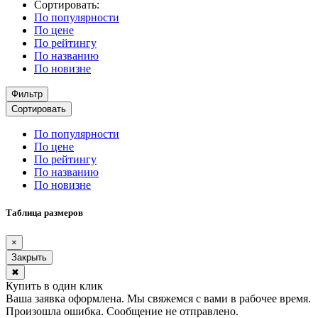
Сортировать:
По популярности
По цене
По рейтингу
По названию
По новизне
Фильтр
Сортировать
По популярности
По цене
По рейтингу
По названию
По новизне
Таблица размеров
×
Закрыть
✖
Купить в один клик
Ваша заявка оформлена. Мы свяжемся с вами в рабочее время.
Произошла ошибка. Сообщение не отправлено.