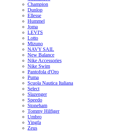
Champion
Dunlop
Ellesse
Hummel
Joma
LEVI'S
Lotto
Mizuno
NAVY SAIL
New Balance
Nike Accessories
Nike Swim
Pantofola d'Oro
Puma
Scuola Nautica Italiana
Select
Slazenger
Speedo
Stoneham
Tommy Hilfiger
Umbro
Yingfa
Zeus