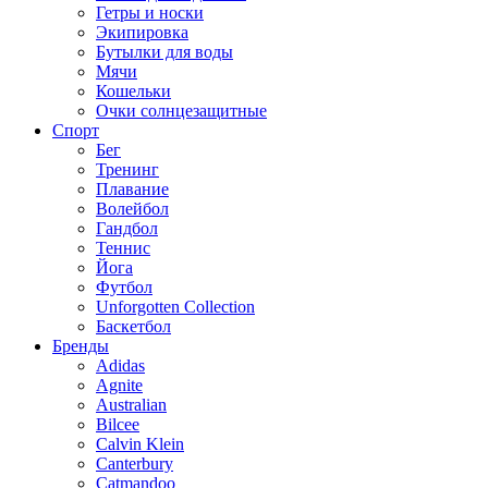
Гетры и носки
Экипировка
Бутылки для воды
Мячи
Кошельки
Очки солнцезащитные
Спорт
Бег
Тренинг
Плавание
Волейбол
Гандбол
Теннис
Йога
Футбол
Unforgotten Collection
Баскетбол
Бренды
Adidas
Agnite
Australian
Bilcee
Calvin Klein
Canterbury
Catmandoo