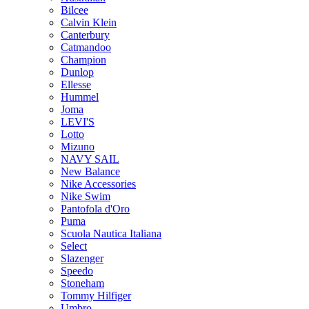
Bilcee
Calvin Klein
Canterbury
Catmandoo
Champion
Dunlop
Ellesse
Hummel
Joma
LEVI'S
Lotto
Mizuno
NAVY SAIL
New Balance
Nike Accessories
Nike Swim
Pantofola d'Oro
Puma
Scuola Nautica Italiana
Select
Slazenger
Speedo
Stoneham
Tommy Hilfiger
Umbro