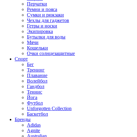
Перчатки
Ремни и пояса
Сумки и рюкзаки
Чехлы для гаджетов
Гетры и носки
Экипировка
Бутылки для воды
Мячи
Кошельки
Очки солнцезащитные
Спорт
Бег
Тренинг
Плавание
Волейбол
Гандбол
Теннис
Йога
Футбол
Unforgotten Collection
Баскетбол
Бренды
Adidas
Agnite
Australian