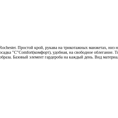
chester. Простой крой, рукава на трикотажных манжетах, низ 
дка "C"Comfort(комфорт), удобная, на свободное облегание. Ткан
браза. Базовый элемент гардероба на каждый день. Вид материал