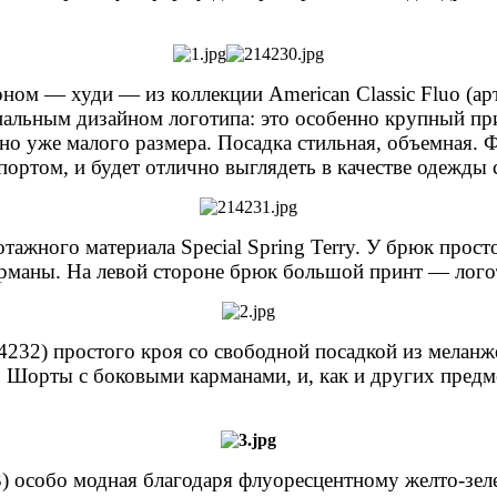
ом — худи — из коллекции American Classic Fluo (ар
нальным дизайном логотипа: это особенно крупный пр
 но уже малого размера. Посадка стильная, объемная. 
спортом, и будет отлично выглядеть в качестве одежды
отажного материала Special Spring Terry. У брюк прос
арманы. На левой стороне брюк большой принт — лого
4232) простого кроя со свободной посадкой из меланж
Шорты с боковыми карманами, и, как и других предм
) особо модная благодаря флуоресцентному желто-зел