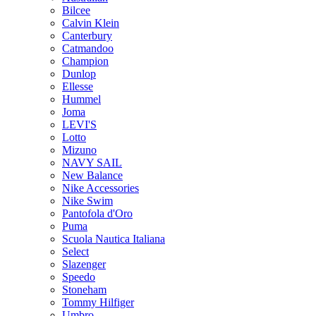
Bilcee
Calvin Klein
Canterbury
Catmandoo
Champion
Dunlop
Ellesse
Hummel
Joma
LEVI'S
Lotto
Mizuno
NAVY SAIL
New Balance
Nike Accessories
Nike Swim
Pantofola d'Oro
Puma
Scuola Nautica Italiana
Select
Slazenger
Speedo
Stoneham
Tommy Hilfiger
Umbro